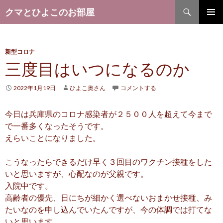
検
クマとひよこのお部屋
索
コ
メ
ン
テ
イ
ン
新型コロナ
ツ
三度目はいつになるのか
ン
へ
メ
ス
2022年1月19日
ひよこ奥さん
コメントする
キ
ニ
ッ
今日は兵庫県のコロナ感染者が２５００人を超えて今まで
プ
ュ
で一番多くなったそうです。
ー
えらいことになりました。
こうなったらできるだけ早く３回目のワクチン接種をした
いと思いますが、心配なのが父親です。
入院中です。
高齢者の優先、日にちが細かく選べないおまかせ接種、み
たいなのを申し込んでいたんですが、今の体調では打てな
いと思います。