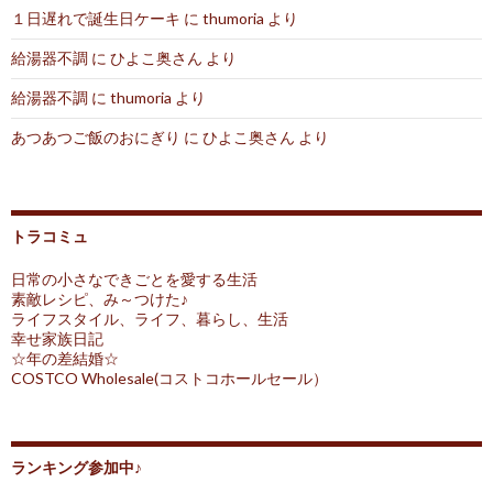
１日遅れで誕生日ケーキ
に
thumoria
より
給湯器不調
に
ひよこ奥さん
より
給湯器不調
に
thumoria
より
あつあつご飯のおにぎり
に
ひよこ奥さん
より
トラコミュ
日常の小さなできごとを愛する生活
素敵レシピ、み～つけた♪
ライフスタイル、ライフ、暮らし、生活
幸せ家族日記
☆年の差結婚☆
COSTCO Wholesale(コストコホールセール）
ランキング参加中♪